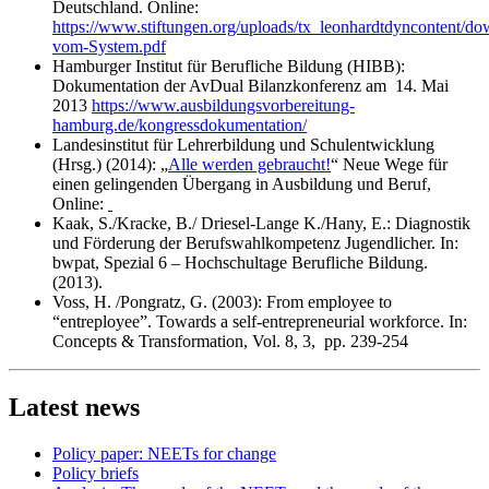
Deutschland. Online:
https://www.stiftungen.org/uploads/tx_leonhardtdyncontent/do
vom-System.pdf
Hamburger Institut für Berufliche Bildung (HIBB):
Dokumentation der AvDual Bilanzkonferenz am 14. Mai
2013
https://www.ausbildungsvorbereitung-
hamburg.de/kongressdokumentation/
Landesinstitut für Lehrerbildung und Schulentwicklung
(Hrsg.) (2014): „
Alle werden gebraucht!
“ Neue Wege für
einen gelingenden Übergang in Ausbildung und Beruf,
Online:
Kaak, S./Kracke, B./ Driesel-Lange K./Hany, E.: Diagnostik
und Förderung der Berufswahlkompetenz Jugendlicher. In:
bwpat, Spezial 6 – Hochschultage Berufliche Bildung.
(2013).
Voss, H. /Pongratz, G. (2003): From employee to
“entreployee”. Towards a self-entrepreneurial workforce. In:
Concepts & Transformation, Vol. 8, 3, pp. 239-254
Latest news
Policy paper: NEETs for change
Policy briefs