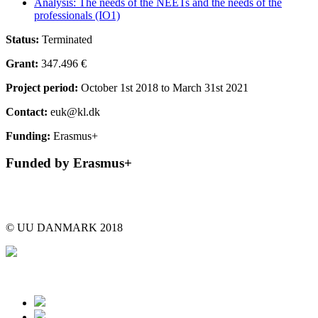
Analysis: The needs of the NEETs and the needs of the
professionals (IO1)
Status:
Terminated
Grant:
347.496 €
Project period:
October 1st 2018 to March 31st 2021
Contact:
euk@kl.dk
Funding:
Erasmus+
Funded by Erasmus+
© UU DANMARK 2018